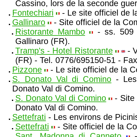
Cassino, lors de la seconde gue
Fontechiari
- Le site officiel d
Gallinaro
- Site officiel de la C
Ristorante Mambo
- ss. 509 
Gallinaro (FR).
Tramp's - Hotel Ristorante
- V
(FR) - Tel. 0776/695150-51 - Fa
Pizzone
- Le site officiel de l
S. Donato Val di Comino
- Les 
Donato Val di Comino.
S. Donato Val di Comino
- Site
Donato Val di Comino.
Settefrati
- Les environs de Picinis
Settefrati
- Site officiel de la 
Sant. Madonna di Canneto
-