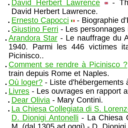
David Herbert Lawrence
- The
David Herbert Lawrence.
Ernesto Capocci
- Biographie d
Giustino Ferri
- Les personnages il
Arandora Star
- Le nauffrage du 
1940. Parmi les 446 victimes it
Picinisco..
Comment se rendre à Picinisco ?
train depuis Rome et Naples.
Où loger?
- Liste d'hébergements à
Livres
- Les ouvrages en rapport a
Dear Olivia
- Mary Contini.
La Chiesa Collegiata di S. Lorenz
D. Dionigi Antonelli
- La Chiesa C
M. (dal 1305 ad oggi) - D. Dionigi 