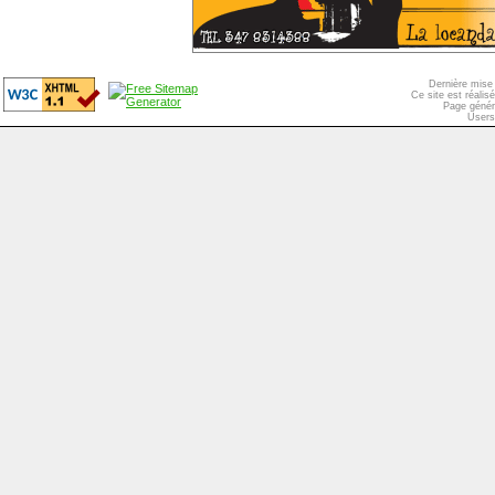
Dernière mise 
Ce site est réali
Page génér
Users