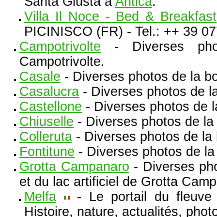
Santa Giusta à
Antica
.
Villa Il Noce - Bed & Breakfast
PICINISCO (FR) - Tel.: ++ 39 0
Campotrivolte
- Diverses pho
Campotrivolte.
Casale
- Diverses photos de la b
Casalucra
- Diverses photos de l
Castellone
- Diverses photos de l
Chiuselle
- Diverses photos de la
Colleruta
- Diverses photos de la
Fontitune
- Diverses photos de la
Grotta Campanaro
- Diverses pho
et du lac artificiel de Grotta Cam
Melfa
- Le portail du fleuve
Histoire, nature, actualités, photo