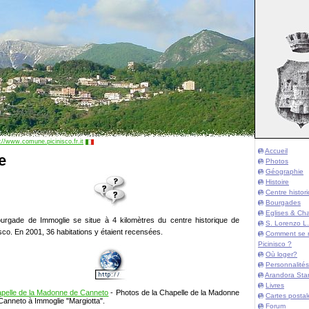
://www.comune.picinisco.fr.it
Accueil
e
Photos
Géographie
Histoire
Centre histor
Bourgades
Eglises & Cha
urgade de Immoglie se situe à 4 kilomètres du centre historique de
S. Lorenzo L.
isco. En 2001, 36 habitations y étaient recensées.
Comment se 
Picinisco ?
Où loger?
Personnalités
Arandora Sta
Livres
pelle de la Madonne de Canneto
- Photos de la Chapelle de la Madonne
Cartes postal
Canneto à
Immoglie
"Margiotta".
Forum