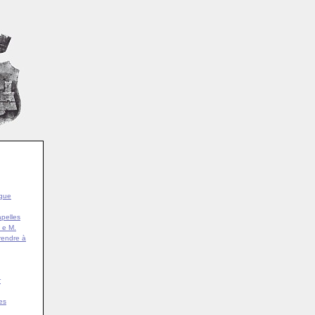
ique
pelles
 e M.
rendre à
r
es