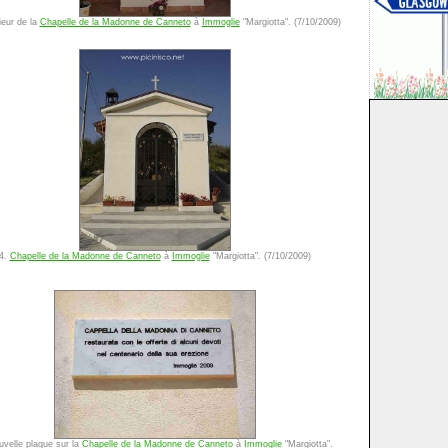
rieur de la
Chapelle de la Madonne de Canneto
à
Immoglie
"Margiotta". (7/10/2009)
4.
Chapelle de la Madonne de Canneto
à
Immoglie
"Margiotta". (7/10/2009)
uvelle plaque sur la
Chapelle de la Madonne de Canneto
à
Immoglie
"Margiotta".