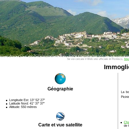
Se voi cercate il Web site ufficiale di Picinisco,
http
Immogli
Géographie
La bo
Picin
Longitude Est: 13° 52' 27"
Latitude Nord: 41° 37' 37"
Altitude: 550 mètres
Cha
Carte et vue satellite
de 