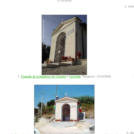
(7/10/2009)
2. Inté
3.
Chapelle de la Madonne de Canneto
à
Immoglie
"Margiotta". (7/10/2009)
6. No