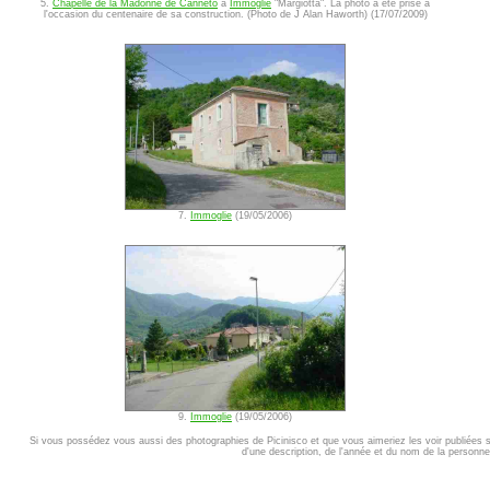
5.
Chapelle de la Madonne de Canneto
à
Immoglie
"Margiotta". La photo a été prise à
l'occasion du centenaire de sa construction. (Photo de J Alan Haworth) (17/07/2009)
7.
Immoglie
(19/05/2006)
9.
Immoglie
(19/05/2006)
Si vous possédez vous aussi des photographies de Picinisco et que vous aimeriez les voir publiées 
d'une description, de l'année et du nom de la personne 