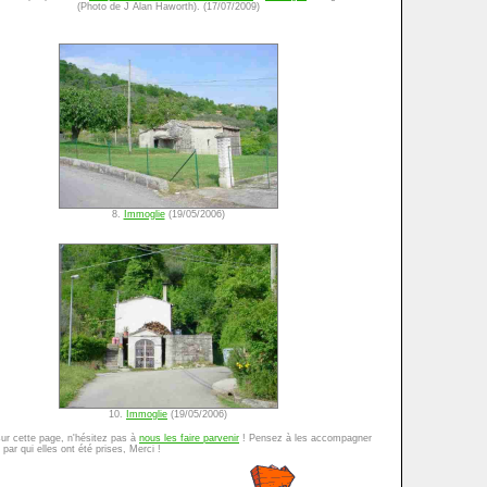
(Photo de J Alan Haworth). (17/07/2009)
8.
Immoglie
(19/05/2006)
10.
Immoglie
(19/05/2006)
sur cette page, n'hésitez pas à
nous les faire parvenir
! Pensez à les accompagner
par qui elles ont été prises, Merci !