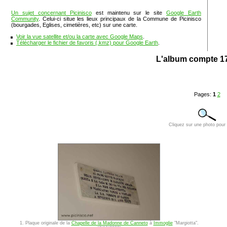
Un sujet concernant Picinisco
est maintenu sur le site
Google Earth
Community
. Celui-ci situe les lieux principaux de la Commune de Picinisco
(bourgades, Eglises, cimetières, etc) sur une carte.
Voir la vue satellite et/ou la carte avec Google Maps
.
Télécharger le fichier de favoris (.kmz) pour Google Earth
.
L'album compte 1
Pages:
1
2
Cliquez sur une photo pour l
1. Plaque originale de la
Chapelle de la Madonne de Canneto
à
Immoglie
"Margiotta".