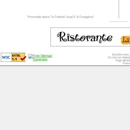
Promenade depuis "la Codarda" jusqu'à "la Coraggiosa"
_____________
Dernière mise 
Ce site est réali
Page généré
Users