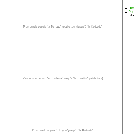
His
Por
vill
Promenade depuis "la Torretta" (petite tour) jusqu'à "la Codarda"
Promenade depuis "la Cordarda" jusqu'à "la Torretta" (petite tour)
Promenade depuis "Il Legno" jusqu'à "la Codarda"