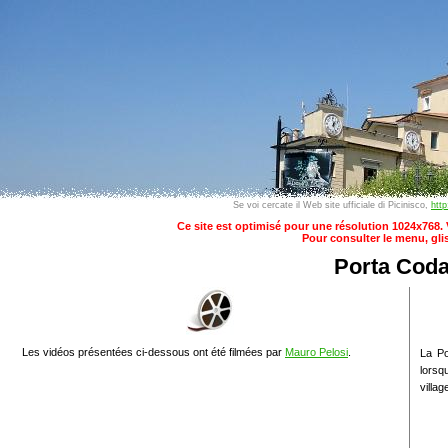
Se voi cercate il Web site ufficiale di Picinisco,
http
Ce site est optimisé pour une résolution 1024x768. V
Pour consulter le menu, glis
Porta Cod
Les vidéos présentées ci-dessous ont été filmées par
Mauro Pelosi
.
La Po
lorsq
village