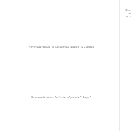
Si v
vo
acco
Promenade depuis "la Coraggiosa" jusqu'à "la Codarda"
Promenade depuis "la Codarda" jusqu'à "Il Legno"