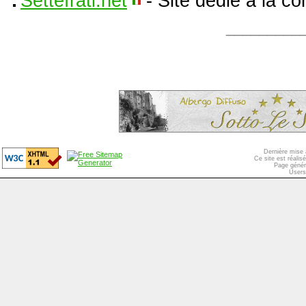
Settefrati.net
- Site dédié à la c
_________
Dernière mise 
Ce site est réali
Page génér
Users