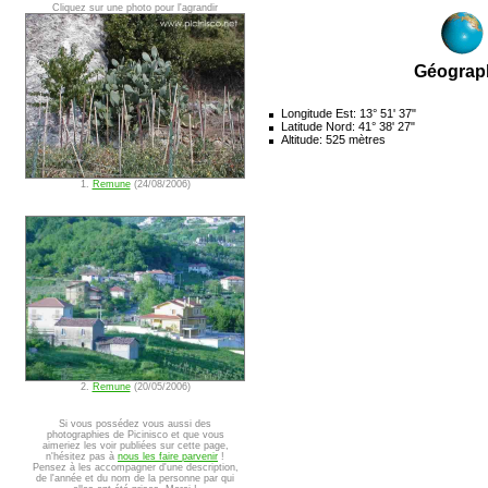
Cliquez sur une photo pour l'agrandir
Géograp
Longitude Est: 13° 51' 37"
Latitude Nord: 41° 38' 27"
Altitude: 525 mètres
1.
Remune
(24/08/2006)
2.
Remune
(20/05/2006)
Si vous possédez vous aussi des
photographies de Picinisco et que vous
aimeriez les voir publiées sur cette page,
n'hésitez pas à
nous les faire parvenir
!
Pensez à les accompagner d'une description,
de l'année et du nom de la personne par qui