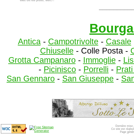
elles ont été prises, Merci !
_________
Bourga
Antica
-
Campotrivolte
-
Casale
Chiuselle
- Colle Posta -
C
Grotta Campanaro
-
Immoglie
-
Lis
-
Picinisco
-
Porrelli
-
Prat
San Gennaro
-
San Giuseppe
-
San
Dernière mise 
Ce site est réali
Page génér