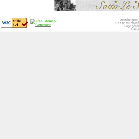
Dernière mise 
Ce site est réali
Page génér
Users