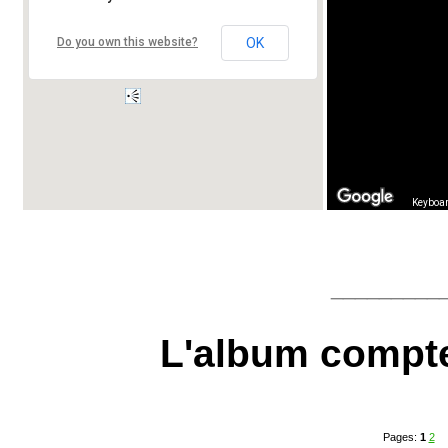
Do you own this website?
OK
Keyboar
_________
L'album compt
Pages:
1
2