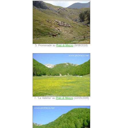
5. Promenade au
Prati di Mezzo
(9/08/2016)
7. "La Valletta" au
Prati di Mezzo
(22/05/2006)