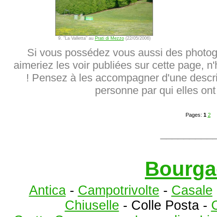
9. "La Valletta" au
Prati di Mezzo
(22/05/2006)
Si vous possédez vous aussi des photog
aimeriez les voir publiées sur cette page, n
! Pensez à les accompagner d'une descrip
personne par qui elles ont 
Pages:
1
2
_________
Bourga
Antica
-
Campotrivolte
-
Casale
Chiuselle
- Colle Posta -
C