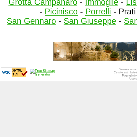
Grotta Campanaro
-
Immoglie
-
Lis
-
Picinisco
-
Porrelli
-
Prat
San Gennaro
-
San Giuseppe
-
San
Dernière mise 
Ce site est réali
Page généré
Users