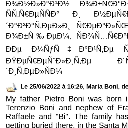
Ð¾Ð½Ð»Ð°Ð¹Ð½ Ð¾Ð±Ñ€Ð°Ð·
ÑÑ‚Ñ€ÐµÑÑÐ° Ð¸ Ð½ÐµÑ
´Ð°Ð²Ð°Ñ‚ÐµÐ»Ð¸ Ñ€ÐµÐ°Ð»Ñ
Ð¾Ð±Ñ‰ÐµÐ¼, ÑÐ¾Ñ…Ñ€Ð°Ð½
ÐÐµ Ð¼ÑƒÑ‡Ð°Ð¹Ñ‚Ðµ ÑÐ
ÐŸÐµÑ€ÐµÑˆÐ»Ð¸Ñ‚Ðµ Ð
´Ð¸Ñ‚ÐµÐ»ÑÐ¼
Le 25/06/2022 à 16:26, Maria Boni, de 
My father Pietro Boni was born i
Terenzio Boni and nephew of Fra
Raffaele and "Bi". The family has
getting buried there, in the Santa Ma