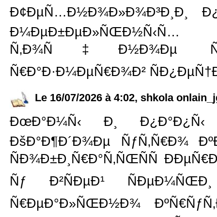
Ð¢ÐµÑ…Ð½Ð¾Ð»Ð¾Ð³Ð¸Ð¸ Ð¿Ñ
Ð¼ÐµÐ±ÐµÐ»ÑŒÐ½Ñ‹Ñ…
Ñ‚Ð¾Ñ‡Ð½Ð¾Ðµ ÑÐ¾Ð¾Ñ
Ñ€Ð°Ð·Ð¼ÐµÑ€Ð¾Ð² ÑÐ¿ÐµÑ†Ð
Le 16/07/2026 à 4:02, shkola onlain_j
ÐœÐ°Ð¼Ñ‹ Ð¸ Ð¿Ð°Ð¿Ñ‹ Ð
ÐšÐ°Ð¶Ð´Ð¾Ðµ ÑƒÑ‚Ñ€Ð¾ Ðº
ÑÐ¾Ð±Ð¸Ñ€Ð°Ñ‚ÑŒÑÑ ÐÐµÑ€
Ñƒ Ð²ÑÐµÐ¹ ÑÐµÐ¼Ñ
Ñ€ÐµÐ°Ð»ÑŒÐ½Ð¾ ÐºÑ€ÑƒÑ‚Ð°