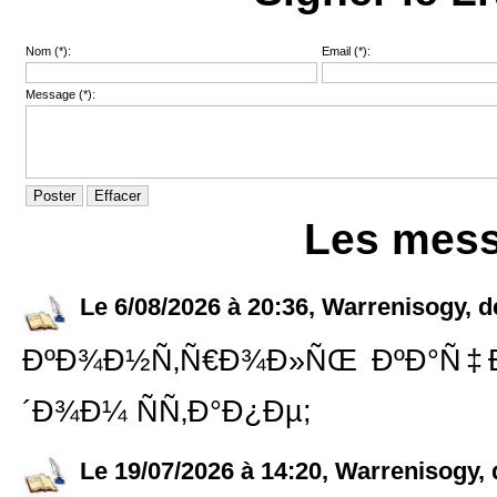
Nom (*):
Email (*):
Message (*):
Les mes
Le 6/08/2026 à 20:36, Warrenisogy, d
ÐºÐ¾Ð½Ñ‚Ñ€Ð¾Ð»ÑŒ ÐºÐ°Ñ‡Ðµ
´Ð¾Ð¼ ÑÑ‚Ð°Ð¿Ðµ;
Le 19/07/2026 à 14:20, Warrenisogy, 