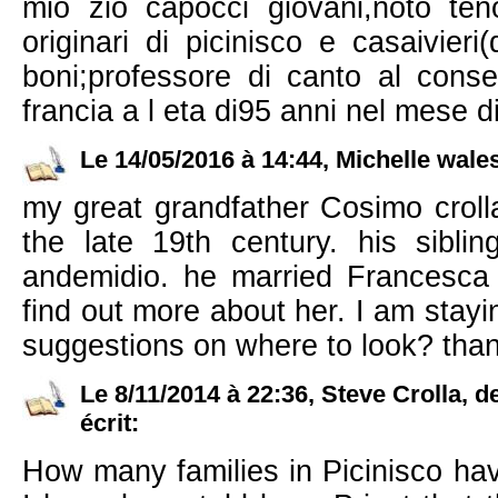
mio zio capocci giovani,noto tenor
originari di picinisco e casaivier
boni;professore di canto al conser
francia a l eta di95 anni nel mese 
Le 14/05/2016 à 14:44, Michelle wale
my great grandfather Cosimo crolla
the late 19th century. his siblin
andemidio. he married Francesca 
find out more about her. I am stayi
suggestions on where to look? than
Le 8/11/2014 à 22:36, Steve Crolla, d
écrit:
How many families in Picinisco hav