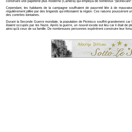
construire une papeterie plus moderne (Cartiera) qui employa de nombreux "piciniscani"
Cependant, les habitants de la campagne souffraient de pauvreté liée à de mauvaises 
régulièrement pillée par des brigands qui infestaient la région. Ces raisons poussèrent u
des contrées lointaines.
Durant la Seconde Guerre mondiale, la population de Picinisco souffrit grandement car l
étaient occupés par les Nazis. Après la guerre, un nouvel exode eut lieu car il était de 
ainsi qu'à ceux de sa famille. De nombreuses personnes espérèrent construire leur fortu