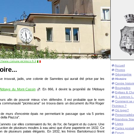
://www.comune.picinisco.fr.it
Accueil
ire...
Photos
Géographie
 trouvait, jadis, une colonie de Samnites qui aurait été prise par les
Histoire
Centre histor
Bourgades
Abbaye du Mont-Cassin
. En 866, il devint la propriété de l'Abbaye
Eglises & Cha
S. Lorenzo L.
eurs afin de pouvoir mieux s'en défendre. Il est probable que le nom
Comment se 
e à la communauté "piciniscana" se trouva dans un document du Roi Roger
Picinisco ?
Où loger?
de de murs d'enceinte épais ne permettant le passage que via 5 portes
Personnalités
 della Piazza".
Arandora Sta
Livres
eto car elles contenaient du fer, de l'or, de l'argent et du cuivre. Une
truction de plusieurs moulins à eau ainsi que d'une papeterie en 1632. Ce
Cartes postal
n de plusieurs palais élégants. En 1832, les frères Bartolomucci firent
Forum