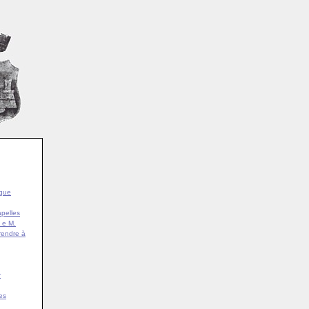
ique
pelles
 e M.
rendre à
r
es