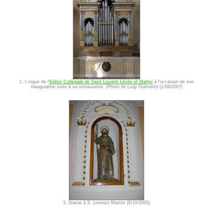
1. L'orgue de l'
Eglise Collégiale de Saint Laurent Lévite et Martyr
à l'occasion de son
inauguration suite à sa restauration. (Photo de Luigi Giannetti) (1/08/2007)
3. Statue à S. Lorenzo Martire (6/10/2005)