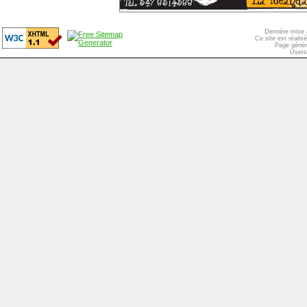
Dernière mise 
Ce site est réali
Page génér
Users