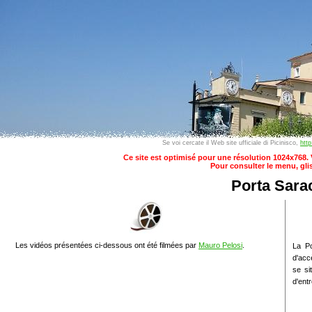
Se voi cercate il Web site ufficiale di Picinisco,
http
Ce site est optimisé pour une résolution 1024x768. V
Pour consulter le menu, glis
Porta Sara
Les vidéos présentées ci-dessous ont été filmées par
Mauro Pelosi
.
La Po
d'ac
se si
d'ent