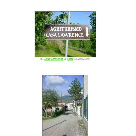
5.
Casa Lawrence
à
Serre
(20/05/2006)