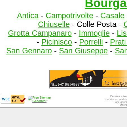
Bourga
Antica
-
Campotrivolte
-
Casale
Chiuselle
- Colle Posta -
C
Grotta Campanaro
-
Immoglie
-
Lis
-
Picinisco
-
Porrelli
-
Prat
San Gennaro
-
San Giuseppe
-
San
Dernière mise 
Ce site est réali
Page génér
Users