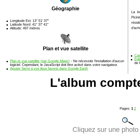
Géographie
La bo
Picin
Longitude Est: 13° 51' 37"
résid
Latitude Nord: 41° 37' 41"
d'ache
Altitude: 497 mètres
Plan et vue satellite
Cas
Egl
Plan et vue satellite (par Google Maps)
- Ne nécessite l'installation d'aucun
de 
logiciel. Cependant, le JavaScript doit être activé dans votre navigateur.
Ajouter Serre à vos lieux favoris dans Google Earth
L'album compt
Pages:
1
2
Cliquez sur une photo 