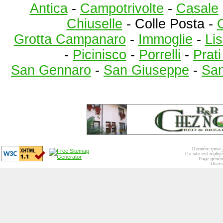
Antica
-
Campotrivolte
-
Casale
Chiuselle
- Colle Posta -
C
Grotta Campanaro
-
Immoglie
-
Lis
-
Picinisco
-
Porrelli
-
Prat
San Gennaro
-
San Giuseppe
-
San
Dernière mise 
Ce site est réali
Page généré
Users