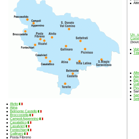
Alt
Un su
Comm
(bour
Voi
Tél
Alf
Ati
Bar
Gal
Piz
San
San
Sett
Alvito
Atina
Belmonte Castello
Broccostella
Campoli Appennino
Casalattico
Casalvieri
Fontechiari
Gallinaro
Posta Fibreno