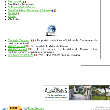
Pescosolido
San Biagio-Saracinisco
S. Donato Val di Comino
Settefrati
(
Sant. Madonna di Canneto
)
Terelle
Vicalvi
Villa Latina
Ciociaria Turismo
- Le portail touristique officiel de la Ciociaria et du
Lazio mériodional.
ValDiComino.it
- Le portail de la Vallée de Comino.
ValleDiComino.it
- Un site consacré à la Vallée de Comino. Plan,
quelques photos et plusieurs curiosités.
Yes Ciociaria WebTV
- Yes - Une webTV pour la Ciociaria.
_________
Dernière mise 
Ce site est réali