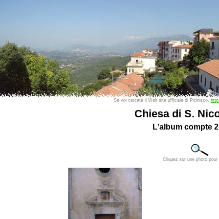
Se voi cercate il Web site ufficiale di Picinisco,
http
Chiesa di S. Nico
L'album compte 2
Cliquez sur une photo pour l