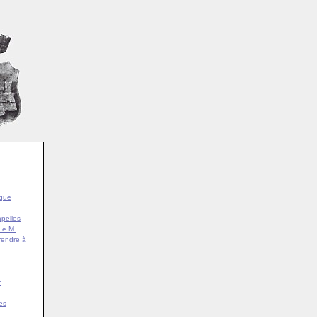
ique
pelles
 e M.
rendre à
r
es