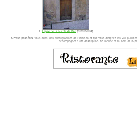
1.
Eglise de S. Nicola de Bari
(10/10/2004)
Si vous possédez vous aussi des photographies de Picinisco et que vous aimeriez les voir publiées 
accompagner d'une description, de l'année et du nom de la per