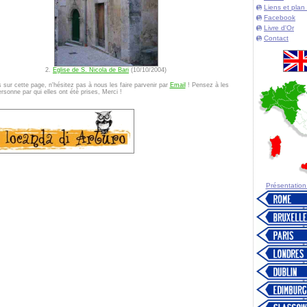
Liens et plan 
Facebook
Livre d'Or
Contact
2.
Eglise de S. Nicola de Bari
(10/10/2004)
sur cette page, n'hésitez pas à nous les faire parvenir par
Email
! Pensez à les
sonne par qui elles ont été prises, Merci !
Présentation d