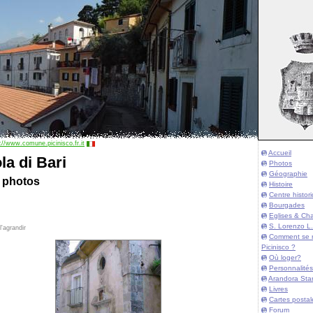
://www.comune.picinisco.fr.it
Accueil
la di Bari
Photos
Géographie
 photos
Histoire
Centre histor
Bourgades
Eglises & Cha
S. Lorenzo L.
'agrandir
Comment se 
Picinisco ?
Où loger?
Personnalités
Arandora Sta
Livres
Cartes postal
Forum