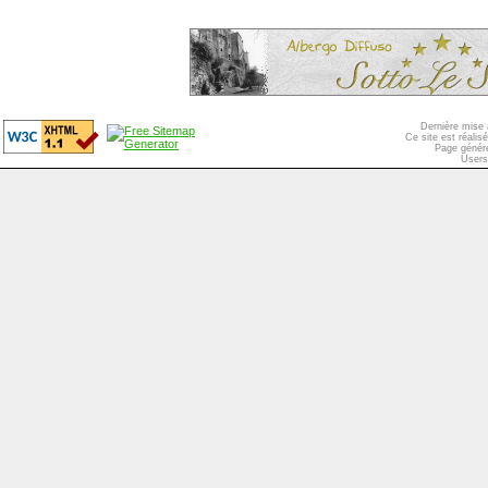
Dernière mise 
Ce site est réali
Page généré
Users