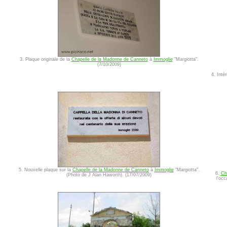
3. Plaque originale de la
Chapelle de la Madonne de Canneto
à
Immoglie
"Margiotta".
(7/10/2009)
4. Inté
5. Nouvelle plaque sur la
Chapelle de la Madonne de Canneto
à
Immoglie
"Margiotta".
6.
Ch
(Photo de J Alan Haworth). (17/07/2009)
l'oc