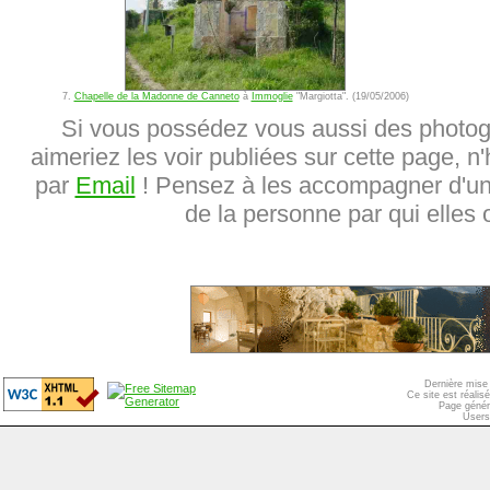
7.
Chapelle de la Madonne de Canneto
à
Immoglie
"Margiotta". (19/05/2006)
Si vous possédez vous aussi des photog
aimeriez les voir publiées sur cette page, n'
par
Email
! Pensez à les accompagner d'une
de la personne par qui elles o
Dernière mise 
Ce site est réali
Page génér
Users