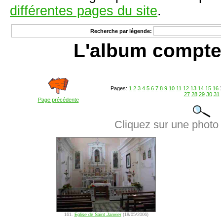
différentes pages du site
.
Recherche par légende:
L'album compte
Pages:
1
2
3
4
5
6
7
8
9
10
11
12
13
14
15
16
27
28
29
30
31
Page précédente
Cliquez sur une photo 
161.
Eglise de Saint Janvier
(18/05/2006)