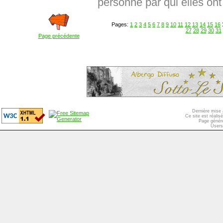
personne par qui elles ont 
Pages:
1
2
3
4
5
6
7
8
9
10
11
12
13
14
15
16
27
28
29
30
31
Page précédente
Dernière mise 
Ce site est réali
Page généré
Users