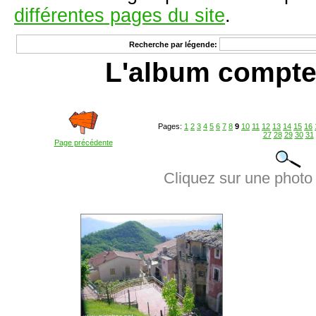
différentes pages du site
.
Recherche par légende:
L'album compte
Pages:
1
2
3
4
5
6
7
8
9
10
11
12
13
14
15
16
27
28
29
30
31
Page précédente
Cliquez sur une photo 