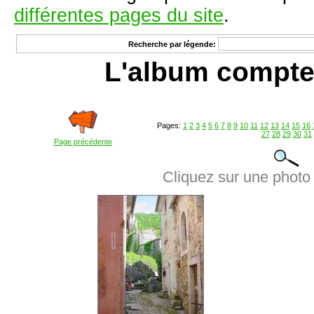
différentes pages du site
.
Recherche par légende:
L'album compte
Pages:
1
2
3
4
5
6
7
8
9
10
11
12
13
14
15
16
27
28
29
30
31
Page précédente
Cliquez sur une photo 