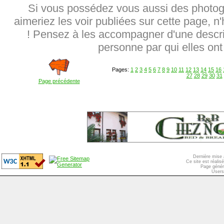
Si vous possédez vous aussi des photog
aimeriez les voir publiées sur cette page, n
! Pensez à les accompagner d'une descrip
personne par qui elles ont 
Pages:
1
2
3
4
5
6
7
8
9
10
11
12
13
14
15
16
27
28
29
30
31
Page précédente
Dernière mise 
Ce site est réali
Page génér
Users