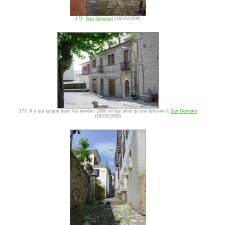
171.
San Gennaro
(18/05/2006)
173. Il y eut jusque dans les années 1980 un bar ainsi qu'une épicerie à
San Gennaro
(18/05/2006)