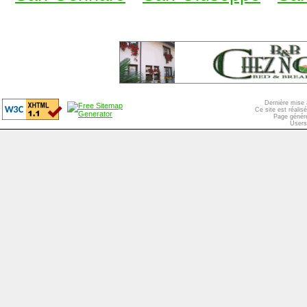
Dernière mise 
Ce site est réali
Page généré
Users