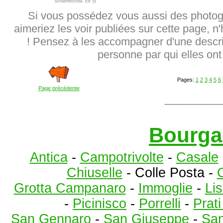
Scharnecchia, Ee 5)
Si vous possédez vous aussi des photog
aimeriez les voir publiées sur cette page, n
! Pensez à les accompagner d'une descrip
personne par qui elles ont 
Pages:
1
2
3
4
5
6
Page précédente
_________
Bourga
Antica
-
Campotrivolte
-
Casale
Chiuselle
- Colle Posta -
C
Grotta Campanaro
-
Immoglie
-
Lis
-
Picinisco
-
Porrelli
-
Prat
San Gennaro
-
San Giuseppe
-
San