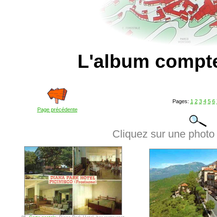
L'album compt
Pages:
1
2
3
4
5
6
Page précédente
Cliquez sur une photo 