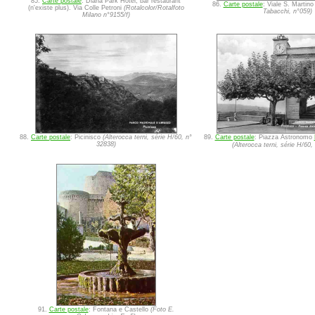
85.
Carte postale
: Diana Park Hotel, bar restaurant
86.
Carte postale
: Viale S. Martin
(n'existe plus). Via Colle Petroni
(Rotalcolor/Rotalfoto
Tabacchi, n°059)
Milano n°9155/f)
88.
Carte postale
: Picinisco
(Alterocca terni, série H/60, n°
89.
Carte postale
: Piazza Astronomo
32838)
(Alterocca terni, série H/60,
91.
Carte postale
: Fontana e Castello
(Foto E.