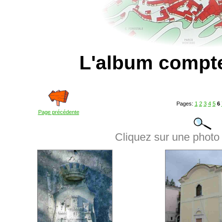
L'album compt
Pages:
1
2
3
4
5
6
Page précédente
Cliquez sur une photo 