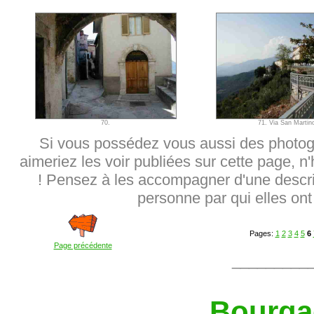
70.
71. Via San Martin
Si vous possédez vous aussi des photog
aimeriez les voir publiées sur cette page, n
! Pensez à les accompagner d'une descrip
personne par qui elles ont 
Pages:
1
2
3
4
5
6
Page précédente
_________
Bourga