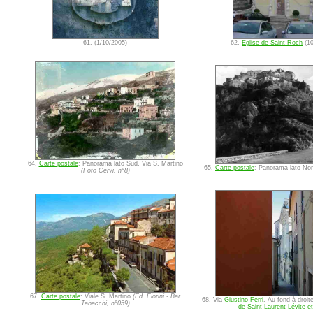
61. (1/10/2005)
62.
Eglise de Saint Roch
(10
64.
Carte postale
: Panorama lato Sud, Via S. Martino
65.
Carte postale
: Panorama lato No
(Foto Cervi, n°8)
67.
Carte postale
: Viale S. Martino
(Ed. Fiorini - Bar
68. Via
Giustino Ferri
. Au fond à droite
Tabacchi, n°059)
de Saint Laurent Lévite e