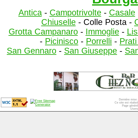
Antica
-
Campotrivolte
-
Casale
Chiuselle
- Colle Posta -
C
Grotta Campanaro
-
Immoglie
-
Lis
-
Picinisco
-
Porrelli
-
Prat
San Gennaro
-
San Giuseppe
-
San
Dernière mise 
Ce site est réali
Page généré
Users