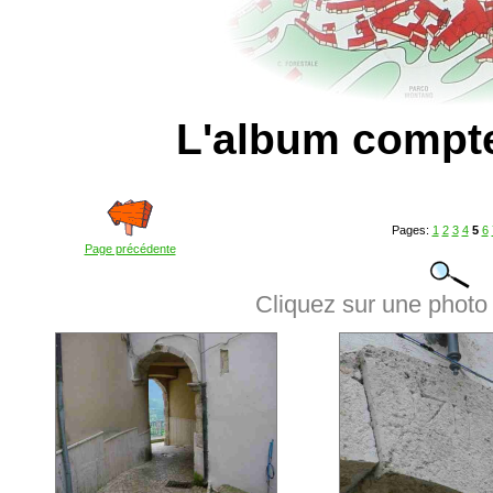
L'album compt
Pages:
1
2
3
4
5
6
Page précédente
Cliquez sur une photo 