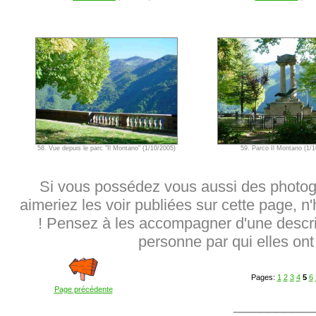
58. Vue depuis le parc "Il Montano" (1/10/2005)
59. Parco Il Montano (1/1
Si vous possédez vous aussi des photog
aimeriez les voir publiées sur cette page, n
! Pensez à les accompagner d'une descrip
personne par qui elles ont 
Pages:
1
2
3
4
5
6
Page précédente
_________