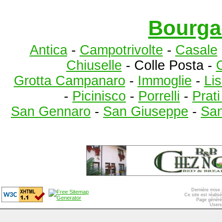
Bourga
Antica
-
Campotrivolte
-
Casale
Chiuselle
- Colle Posta -
C
Grotta Campanaro
-
Immoglie
-
Lis
-
Picinisco
-
Porrelli
-
Prat
San Gennaro
-
San Giuseppe
-
San
Dernière mise 
Ce site est réali
Page généré
Users