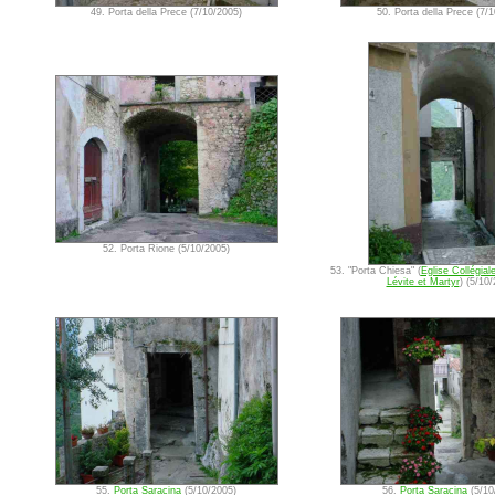
49. Porta della Prece (7/10/2005)
50. Porta della Prece (7/
52. Porta Rione (5/10/2005)
53. "Porta Chiesa" (
Eglise Collégial
Lévite et Martyr
) (5/10
55.
Porta Saracina
(5/10/2005)
56.
Porta Saracina
(5/10