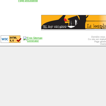
Page précédente
Dernière mise 
Ce site est réali
Page généré
Users