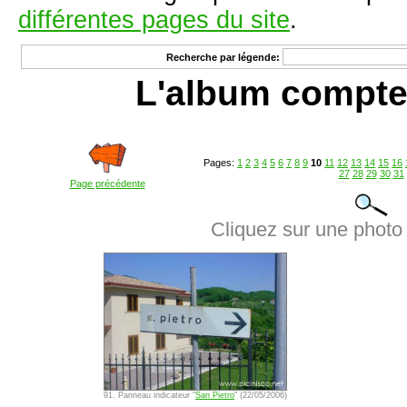
différentes pages du site
.
Recherche par légende:
L'album compte
Pages:
1
2
3
4
5
6
7
8
9
10
11
12
13
14
15
16
27
28
29
30
31
Page précédente
Cliquez sur une photo 
91. Panneau indicateur "
San Pietro
" (22/05/2006)