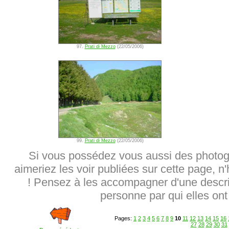
97.
Prati di Mezzo
(22/05/2006)
99.
Prati di Mezzo
(22/05/2006)
Si vous possédez vous aussi des photog
aimeriez les voir publiées sur cette page, n
! Pensez à les accompagner d'une descrip
personne par qui elles ont 
Pages:
1
2
3
4
5
6
7
8
9
10
11
12
13
14
15
16
27
28
29
30
31