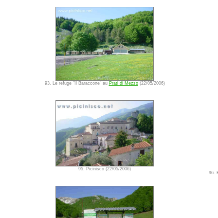
93. Le refuge "Il Baraccone" au
Prati di Mezzo
(22/05/2006)
95. Picinisco (22/05/2006)
96. 