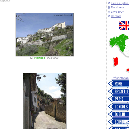
'agrandir
Liens et plan 
Facebook
Livre d'Or
Contact
52.
Picinisco
(8/04/2009)
Présentation d