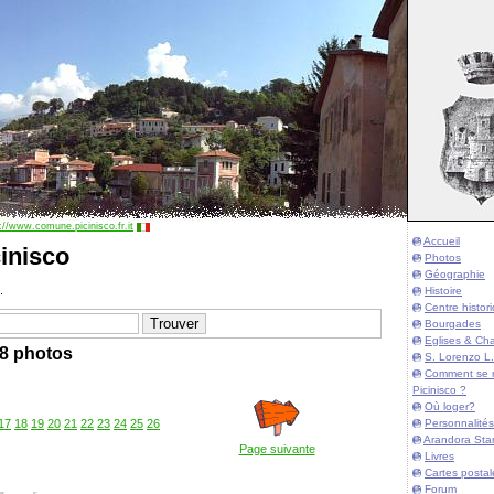
://www.comune.picinisco.fr.it
Accueil
inisco
Photos
Géographie
.
Histoire
Centre histor
Bourgades
Eglises & Cha
8 photos
S. Lorenzo L.
Comment se 
Picinisco ?
Où loger?
Personnalités
17
18
19
20
21
22
23
24
25
26
Arandora Sta
Page suivante
Livres
Cartes postal
Forum