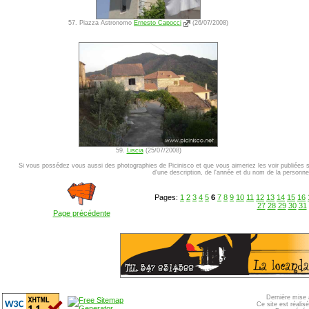
57. Piazza Astronomo
Ernesto Capocci
(26/07/2008)
59.
Liscia
(25/07/2008)
Si vous possédez vous aussi des photographies de Picinisco et que vous aimeriez les voir publiées 
d'une description, de l'année et du nom de la personne 
Pages:
1
2
3
4
5
6
7
8
9
10
11
12
13
14
15
16
27
28
29
30
31
Page précédente
Dernière mise 
Ce site est réali