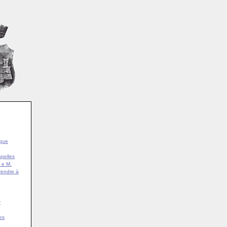
ique
pelles
 e M.
rendre à
r
es