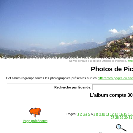
Se voi cercate il Web site ufficiale di Picinisco,
http
Photos de Pic
Cet album regroupe toutes les photographies présentes sur les
différentes pages du site
Recherche par légende:
L'album compte 30
Pages:
1
2
3
4
5
6
7
8
9
10
11
12
13
14
15
16
27
28
29
30
31
Page précédente