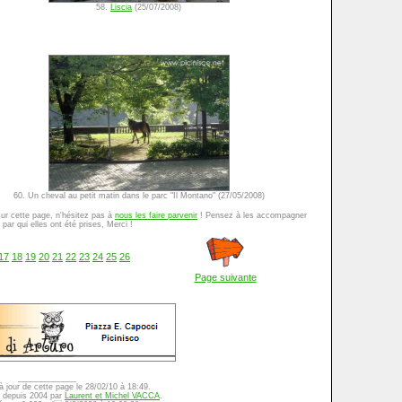
58.
Liscia
(25/07/2008)
60. Un cheval au petit matin dans le parc "Il Montano" (27/05/2008)
sur cette page, n'hésitez pas à
nous les faire parvenir
! Pensez à les accompagner
par qui elles ont été prises, Merci !
17
18
19
20
21
22
23
24
25
26
Page suivante
_____________
à jour de cette page le 28/02/10 à 18:49.
sé depuis 2004 par
Laurent et Michel VACCA
.