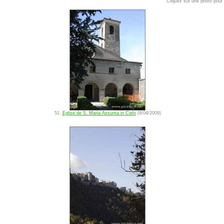
Cliquez sur une photo pour l
51.
Eglise de S. Maria Assunta in Cielo
(8/04/2009)