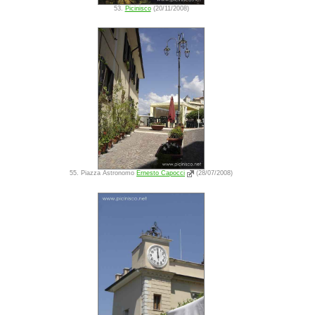
53.
Picinisco
(20/11/2008)
55. Piazza Astronomo
Ernesto Capocci
(28/07/2008)