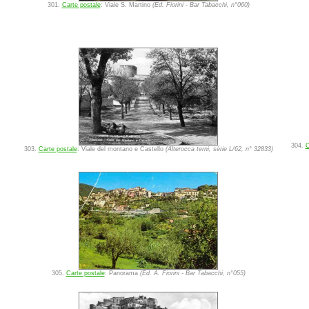
301.
Carte postale
: Viale S. Martino
(Ed. Fiorini - Bar Tabacchi, n°060)
304.
C
303.
Carte postale
: Viale del montano e Castello
(Alterocca terni, série L/62, n° 32833)
305.
Carte postale
: Panorama
(Ed. A. Fiorini - Bar Tabacchi, n°055)