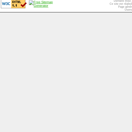
Dernière mise 
Ce site est réali
Page génér
Users