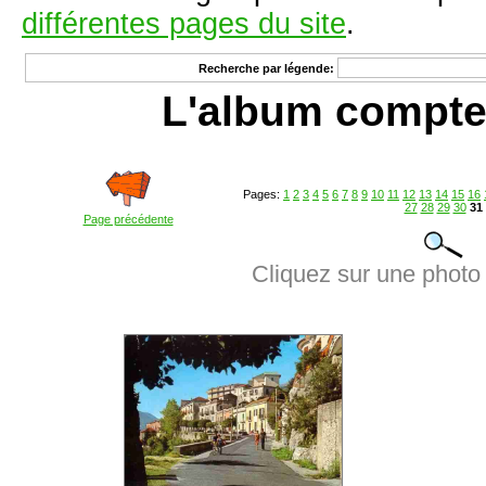
différentes pages du site
.
Recherche par légende:
L'album compte
Pages:
1
2
3
4
5
6
7
8
9
10
11
12
13
14
15
16
27
28
29
30
31
Page précédente
Cliquez sur une photo 