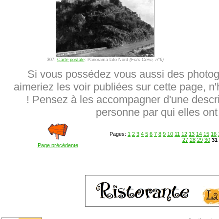
307.
Carte postale
: Panorama lato Nord
(Foto Cervi, n°6)
Si vous possédez vous aussi des photog
aimeriez les voir publiées sur cette page, n
! Pensez à les accompagner d'une descrip
personne par qui elles ont 
Pages:
1
2
3
4
5
6
7
8
9
10
11
12
13
14
15
16
27
28
29
30
31
Page précédente