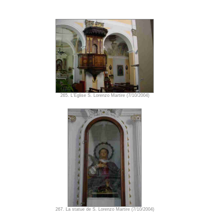
265. L'Eglise S. Lorenzo Martire (7/10/2004)
267. La statue de S. Lorenzo Martire (7/10/2004)