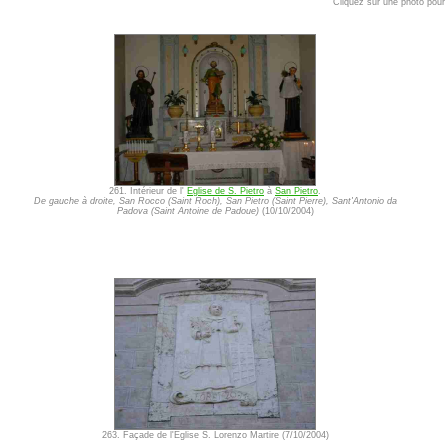
Cliquez sur une photo pour l
261. Intérieur de l'
Eglise de S. Pietro
à
San Pietro
.
De gauche à droite, San Rocco (Saint Roch), San Pietro (Saint Pierre), Sant'Antonio da
Padova (Saint Antoine de Padoue)
(10/10/2004)
263. Façade de l'Eglise S. Lorenzo Martire (7/10/2004)