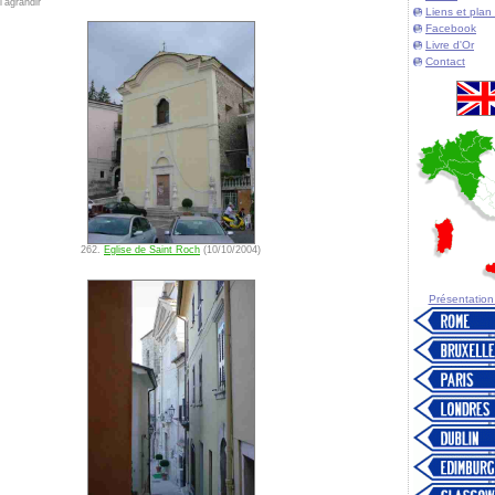
'agrandir
Liens et plan 
Facebook
Livre d'Or
Contact
262.
Eglise de Saint Roch
(10/10/2004)
Présentation d