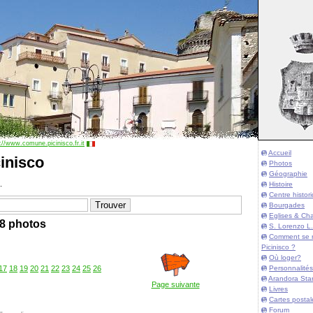
://www.comune.picinisco.fr.it
Accueil
inisco
Photos
Géographie
.
Histoire
Centre histor
Bourgades
Eglises & Cha
8 photos
S. Lorenzo L.
Comment se 
Picinisco ?
Où loger?
Personnalités
17
18
19
20
21
22
23
24
25
26
Arandora Sta
Page suivante
Livres
Cartes postal
Forum