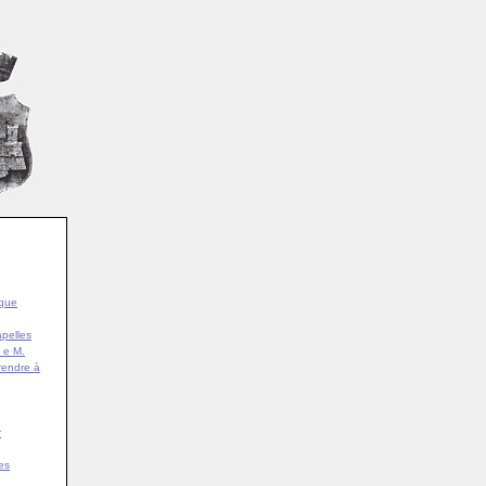
ique
pelles
 e M.
rendre à
r
es