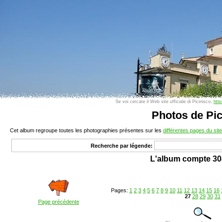
Se voi cercate il Web site ufficiale di Picinisco,
http
Photos de Pic
Cet album regroupe toutes les photographies présentes sur les
différentes pages du site
Recherche par légende:
L'album compte 30
Pages:
1
2
3
4
5
6
7
8
9
10
11
12
13
14
15
16
27
28
29
30
31
Page précédente